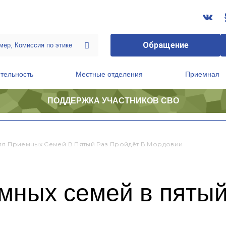
Обращение
тельность
Местные отделения
Приемная
ПОДДЕРЖКА УЧАСТНИКОВ СВО
ственной приемной Председателя Партии
Президиум регионального политического совета
ля Приемных Семей В Пятый Раз Пройдёт В Мордовии
мных семей в пятый