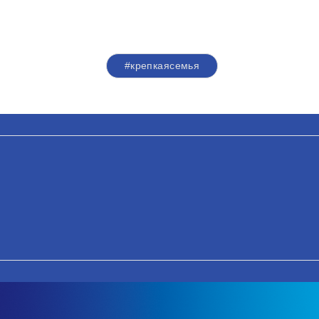
#крепкаясемья