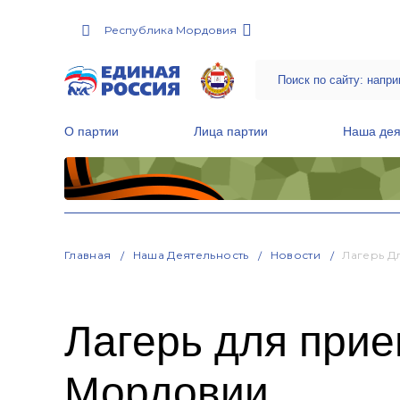
Республика Мордовия
О партии
Лица партии
Наша дея
Местные общественные приемные Партии
Руководитель Региональной обще
Народная программа «Единой России»
Главная
Наша Деятельность
Новости
Лагерь Д
Лагерь для прие
Мордовии