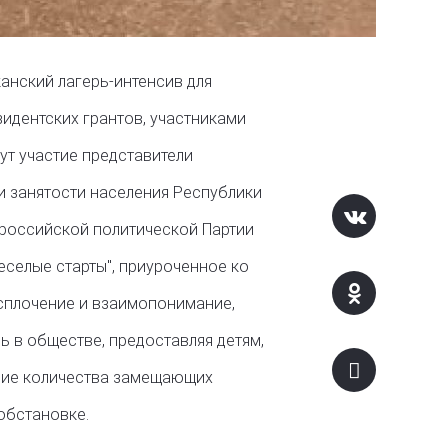
анский лагерь-интенсив для 
дентских грантов, участниками 
ут участие представители 
 занятости населения Республики 
российской политической Партии 
селые старты", приуроченное ко 
сплочение и взаимопонимание, 
 в обществе, предоставляя детям, 
ние количества замещающих 
обстановке. 