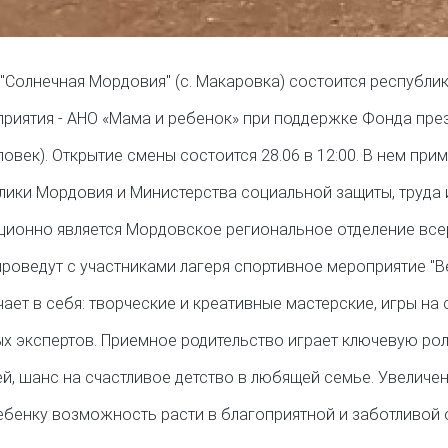
 "Солнечная Мордовия" (с. Макаровка) состоится республик
риятия - АНО «Мама и ребенок» при поддержке Фонда прези
век). Открытие смены состоится 28.06 в 12:00. В нем прим
ики Мордовия и Министерства социальной защиты, труда и
ционно является Мордовское региональное отделение все
проведут с участниками лагеря спортивное мероприятие "Ве
ет в себя: творческие и креативные мастерские, игры на 
х экспертов. Приемное родительство играет ключевую роль
й, шанс на счастливое детство в любящей семье. Увеличе
бенку возможность расти в благоприятной и заботливой 