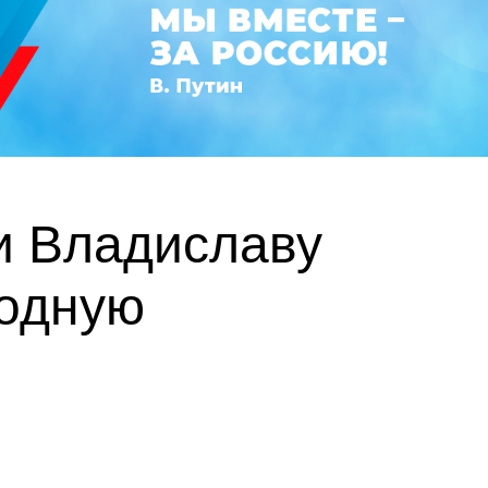
и Владиславу
родную