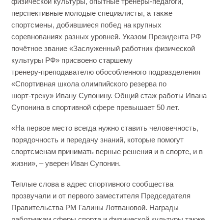
физической культуры, опытные тренеры‑педагоги,
перспективные молодые специалисты, а также
спортсмены, добившиеся побед на крупных
соревнованиях разных уровней. Указом Президента РФ
почётное звание «Заслуженный работник физической
культуры РФ» присвоено старшему
тренеру‑преподавателю обособленного подразделения
«Спортивная школа олимпийского резерва по
шорт‑треку» Ивану Супонину. Общий стаж работы Ивана
Супонина в спортивной сфере превышает 50 лет.
«На первое место всегда нужно ставить человечность,
порядочность и передачу знаний, которые помогут
спортсменам принимать верные решения и в спорте, и в
жизни», – уверен Иван Супонин.
Теплые слова в адрес спортивного сообщества
прозвучали и от первого заместителя Председателя
Правительства РМ Галины Лотвановой. Награды
работникам сферы спорта и физической культуры также