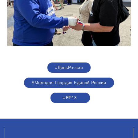
#ДеньРоссии
#Молодая Гвардия Единой России
#EP13