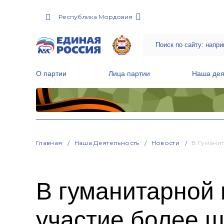
Республика Мордовия
О партии
Лица партии
Наша дея
Местные общественные приемные Партии
Руководитель Региональной обще
Народная программа «Единой России»
Главная
Наша Деятельность
Новости
В Гумани
В гуманитарной
участие более 