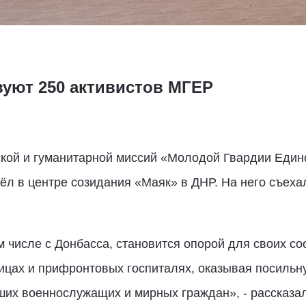
вуют 250 активистов МГЕР
кой и гуманитарной миссий «Молодой Гвардии Един
в центре созидания «Маяк» в ДНР. На него съехал
м числе с Донбасса, становится опорой для своих со
ницах и прифронтовых госпиталях, оказывая посиль
ших военнослужащих и мирных граждан», - рассказа