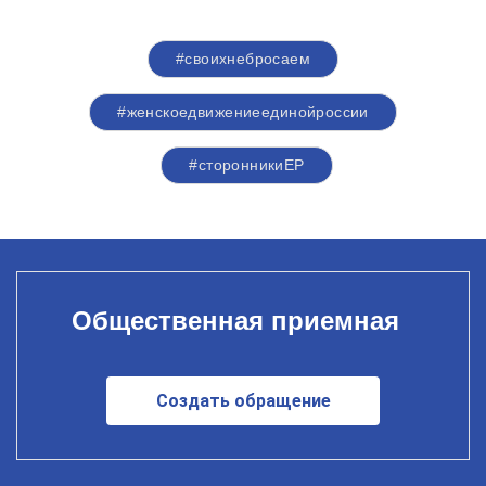
#своихнебросаем
#женскоедвижениеединойроссии
#сторонникиЕР
Общественная приемная
Создать обращение