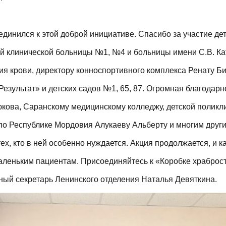
оединился к этой доброй инициативе. Спасибо за участие д
й клинической больницы №1, №4 и больницы имени С.В. Ка
я крови, директору конноспортивного комплекса Ренату Би
Результат» и детских садов №1, 65, 87. Огромная благодар
юкова, Саранскому медицинскому колледжу, детской поликл
о Республике Мордовия Алукаеву Альберту и многим други
ех, кто в ней особенно нуждается. Акция продолжается, и к
аленьким пациентам. Присоединяйтесь к «Коробке храброс
ьный секретарь Ленинского отделения Наталья Девяткина.