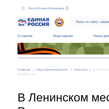
Республика Мордовия
О партии
Лица партии
Наша дея
Местные общественные приемные Партии
Руководитель Региональной обще
Народная программа «Единой России»
Главная
Наша Деятельность
Новости
В Ленинс
Храбрости»
В Ленинском ме