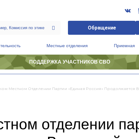
Обращение
тельность
Местные отделения
Приемная
ПОДДЕРЖКА УЧАСТНИКОВ СВО
ственной приемной Председателя Партии
Президиум регионального политического совета
ком Местном Отделении Партии «Единая Россия» Продолжается 
стном отделении па