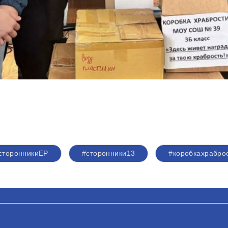
сторонникиЕР
#сторонники13
#коробкахрабро