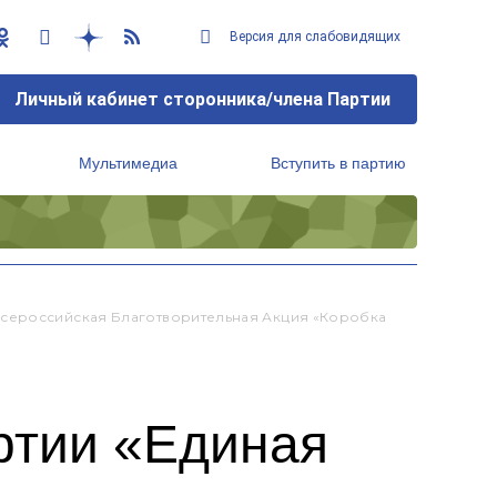
Версия для слабовидящих
Личный кабинет сторонника/члена Партии
Мультимедиа
Вступить в партию
Региональный исполнительный комитет
Всероссийская Благотворительная Акция «Коробка
ртии «Единая