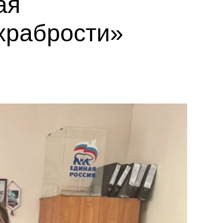
ая
храбрости»