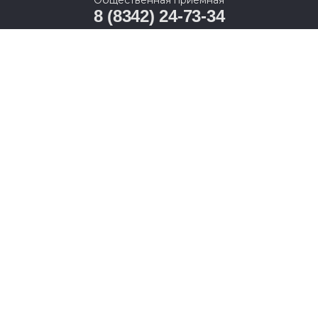
Общественная приемная
8 (8342) 24-73-34
Республика Мордовия, Саранск, Проспект Ленина,
7
© 2005-2026, Партия «Единая Россия». Все права защищены.
При полном или частичном использовании материалов
ссылка на ресурс обязательна.
Пользовательское соглашение
Политика конфиденциальности
Политика в отношении обработки персональных данных
Согласие на обработку персональных данных