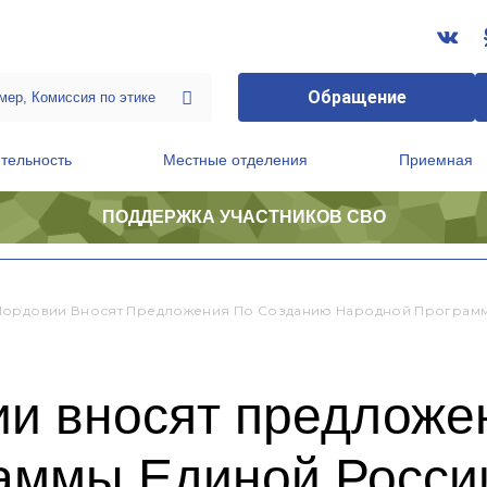
Обращение
тельность
Местные отделения
Приемная
ПОДДЕРЖКА УЧАСТНИКОВ СВО
ственной приемной Председателя Партии
Президиум регионального политического совета
ордовии Вносят Предложения По Созданию Народной Программы
и вносят предложе
аммы Единой России