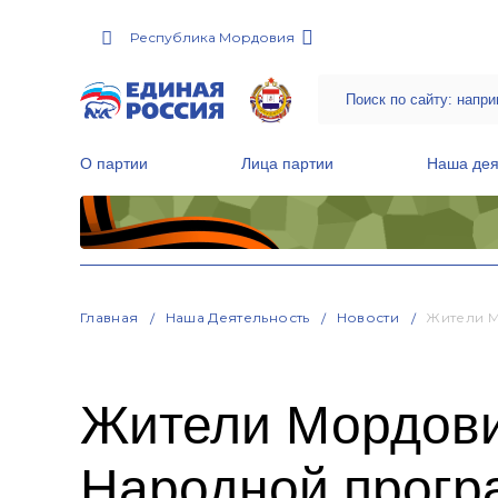
Республика Мордовия
О партии
Лица партии
Наша дея
Местные общественные приемные Партии
Руководитель Региональной обще
Народная программа «Единой России»
Главная
Наша Деятельность
Новости
Жители М
Жители Мордови
Народной прогр