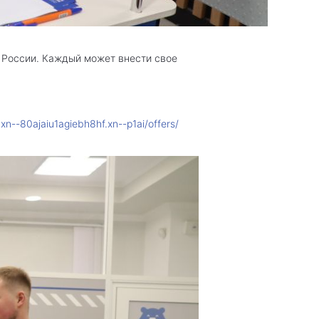
 России.
Каждый может внести свое
"
xn--80ajaiu1agiebh8hf.xn--p1ai/offers/