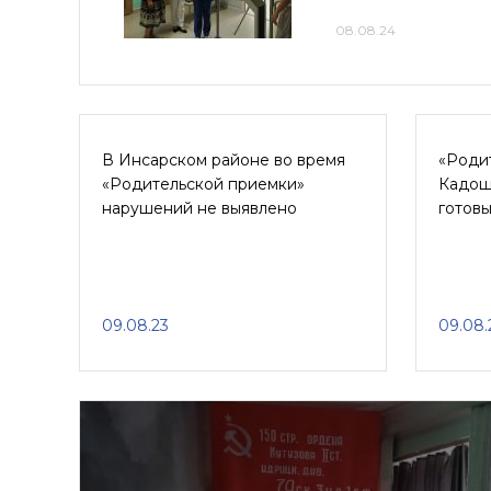
08.08.24
В Инсарском районе во время
«Родит
«Родительской приемки»
Кадош
нарушений не выявлено
готовы
09.08.23
09.08.