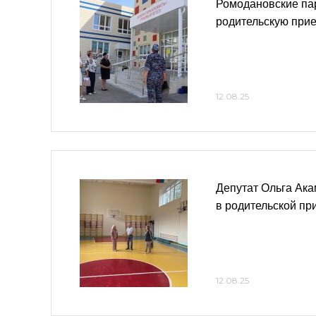
Ромодановские па
родительскую при
12.08.25
Депутат Ольга Ака
в родительской пр
12.08.25