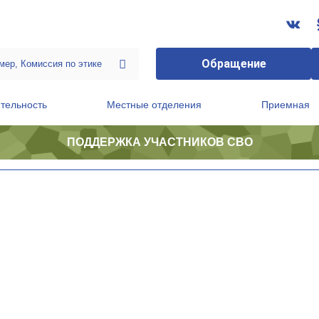
Обращение
тельность
Местные отделения
Приемная
ПОДДЕРЖКА УЧАСТНИКОВ СВО
ственной приемной Председателя Партии
Президиум регионального политического совета