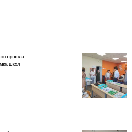
йон прошла
емка школ