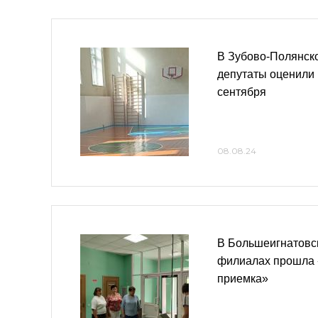
В Зубово-Полянск
депутаты оценили 
сентября
08.08.24
В Большеигнатовс
филиалах прошла 
приемка»