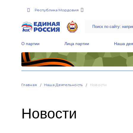
Республика Мордовия
О партии
Лица партии
Наша дея
Местные общественные приемные Партии
Руководитель Региональной обще
Народная программа «Единой России»
Главная
Наша Деятельность
Новости
Новости