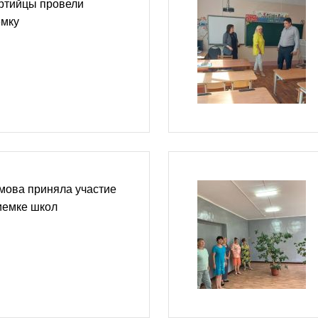
ртийцы провели
емку
мова приняла участие
иемке школ