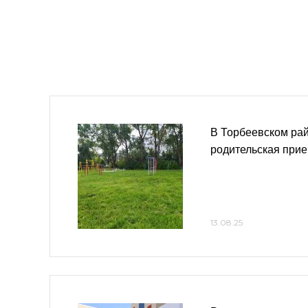
В Торбеевском ра
родительская при
13.08.25